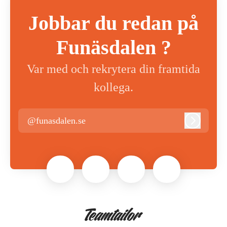
Jobbar du redan på
Funäsdalen ?
Var med och rekrytera din framtida
kollega.
@funasdalen.se
Logga in